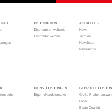
LOAD
DISTRIBUTION
AKTUELLES
e
Distributoren weltweit
News
Distributor werden
Termine
ierungen
Newsletter
Newsarchiv
UF
DIENSTLEISTUNGEN
GEPRÜFTE LEISTU
ntensuche
Eigen- /Handelsmarke
Große Produktauswahl
Lager
Beste Qualität