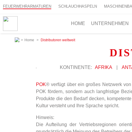
FEUERWEHRARMATUREN
SCHLAUCHHASPELN
MASCHINENB
HOME
UNTERNEHMEN
>
Home
>
Distributoren weltweit
DI
KONTINENTE:
AFRIKA
|
ANT
POK
® verfügt über ein großes Netzwerk von
POK fördern, sondern auch langfristige Be
Produkte die den Bedarf decken, kompetente 
Kultur versteht und Ihre Sprache spricht.
Hinweis:
Die Aufteilung der Vertriebsregionen orie
grundsätzlich die Meinung des Betreibers der