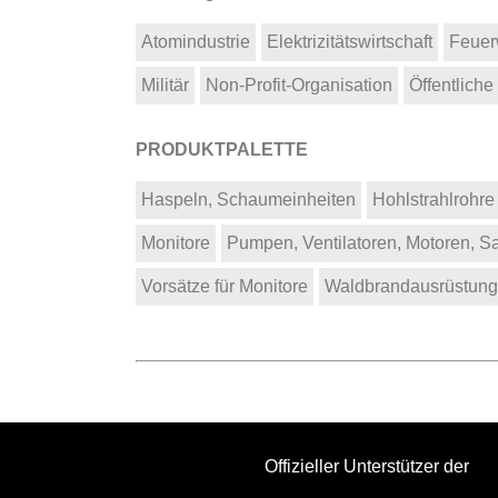
Atomindustrie
Elektrizitätswirtschaft
Feuer
Militär
Non-Profit-Organisation
Öffentliche
PRODUKTPALETTE
Haspeln, Schaumeinheiten
Hohlstrahlrohre
Monitore
Pumpen, Ventilatoren, Motoren, S
Vorsätze für Monitore
Waldbrandausrüstung
Offizieller Unterstützer der