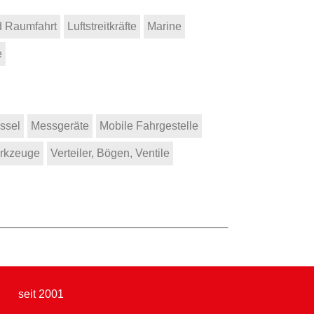
d Raumfahrt
Luftstreitkräfte
Marine
e
ssel
Messgeräte
Mobile Fahrgestelle
erkzeuge
Verteiler, Bögen, Ventile
seit 2001