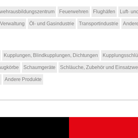
wehrausbildungszentrum
Feuerwehren
Flughäfen
Luft- un
 Verwaltung
Öl- und Gasindustrie
Transportindustrie
Ander
Kupplungen, Blindkupplungen, Dichtungen
Kupplungsschlü
augkörbe
Schaumgeräte
Schläuche, Zubehör und Einsatzw
Andere Produkte