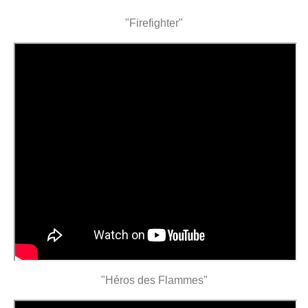
"Firefighter"
"Héros des Flammes"