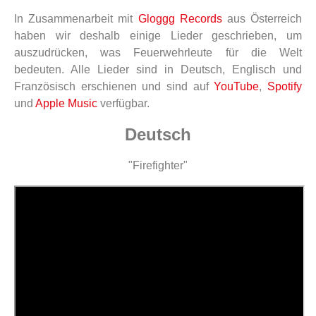
In Zusammenarbeit mit
Gloggg Records
aus Österreich
haben wir deshalb einige Lieder geschrieben, um
auszudrücken, was Feuerwehrleute für die Welt
bedeuten. Alle Lieder sind in Deutsch, Englisch und
Französisch erschienen und sind auf
YouTube
,
Spotify
und
Apple Music
verfügbar.
Deutsch
"Firefighter"